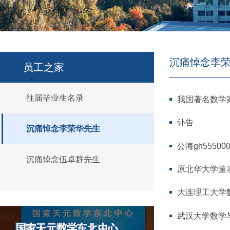
沉痛悼念李
员工之家
往届毕业生名录
我国著名数学家
讣告
沉痛悼念李荣华先生
公海gh555
沉痛悼念伍卓群先生
原北华大学董
大连理工大学
武汉大学数学