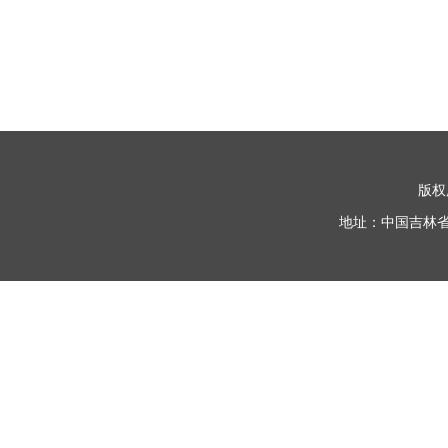
版权
地址：中国吉林省长春