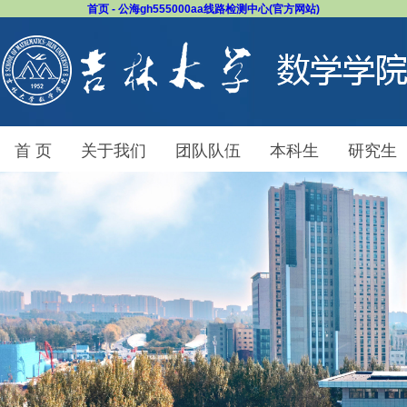
首页 - 公海gh555000aa线路检测中心(官方网站)
首 页
关于我们
团队队伍
本科生
研究生