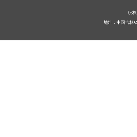
版权
地址：中国吉林省长春