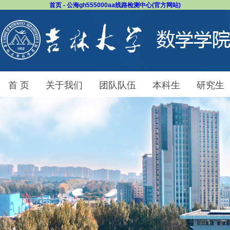
首页 - 公海gh555000aa线路检测中心(官方网站)
首 页
关于我们
团队队伍
本科生
研究生