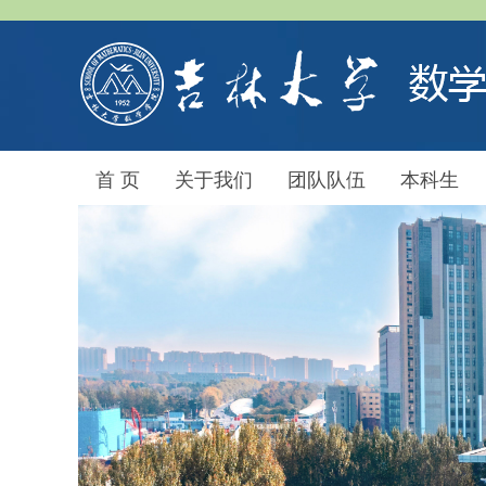
首 页
关于我们
团队队伍
本科生