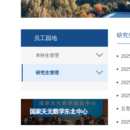
研究
员工园地
本科生管理
20
20
研究生管理
20
20
五育
20