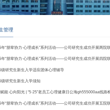
生管理
25年“朋辈协力·心理成长”系列活动——公司研究生成功开展两院联动
25年“朋辈协力·心理成长”系列活动——公司研究生成功开展四院联合
25级研究生新生入学适应团体心理辅导
25级研究生新生入学须知
赋能 心向阳光 | “5·25”老员工心理健康日公海gh555000aa线
25年“朋辈协力·心理成长”系列活动——公司研究生成功开展五院联合