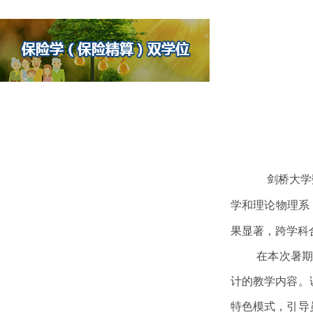
剑桥大学
学和理论物理系（
果显著，跨学科
在本次暑期公
计的教学内容。课
特色模式，引导