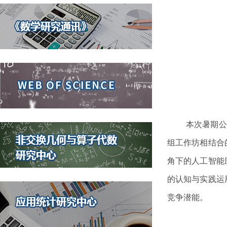
本次暑期公
组工作坊相结合
角下的人工智能
的认知与实践运
竞争潜能。